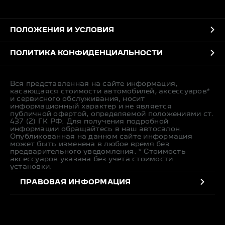
ПОЛОЖЕНИЯ И УСЛОВИЯ
ПОЛИТИКА КОНФИДЕНЦИАЛЬНОСТИ
Вся представленная на сайте информация,
касающаяся стоимости автомобилей, аксессуаров*
и сервисного обслуживания, носит
информационный характер и не является
публичной офертой, определяемой положениями ст.
437 (2) ГК РФ. Для получения подробной
информации обращайтесь в наш автосалон.
Опубликованная на данном сайте информация
может быть изменена в любое время без
предварительного уведомления. * Стоимость
аксессуаров указана без учета стоимости
установки.
ПРАВОВАЯ ИНФОРМАЦИЯ