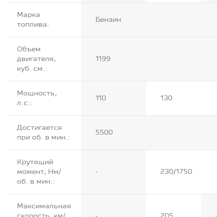
Марка
Бензин
топлива:
Объем
двигателя,
1199
куб. см.:
Мощность,
110
130
л.с.:
Достигается
5500
при об. в мин.:
Крутящий
момент, Нм/
-
230/1750
об. в мин.:
Максимальная
скорость, км/
-
205