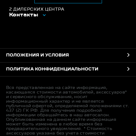
2 ДИЛЕРСКИХ ЦЕНТРА
Контакты
ПОЛОЖЕНИЯ И УСЛОВИЯ
ПОЛИТИКА КОНФИДЕНЦИАЛЬНОСТИ
Вся представленная на сайте информация,
касающаяся стоимости автомобилей, аксессуаров*
и сервисного обслуживания, носит
информационный характер и не является
публичной офертой, определяемой положениями ст.
437 (2) ГК РФ. Для получения подробной
информации обращайтесь в наш автосалон.
Опубликованная на данном сайте информация
может быть изменена в любое время без
предварительного уведомления. * Стоимость
аксессуаров указана без учета стоимости