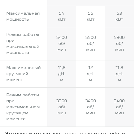
Максимальная
54
55
53
мощность
кВт
кВт
кВт
Режим работы
5400
5500
5300
при
об/
об/
об/
максимальной
мин
мин
мин
мощности
Максимальный
11,8
12
11,8
крутящий
дН.
дН.
дН.
момент
м
м
м
Режим работы
при
3300
3400
3400
максимальном
об/
об/
об/
крутящем
мин
мин
мин
моменте
Это один и тот же двигатель, разница в софтах