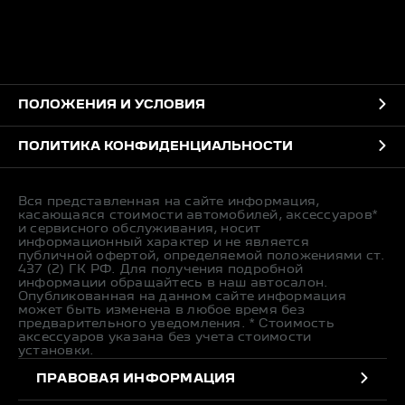
ПОЛОЖЕНИЯ И УСЛОВИЯ
ПОЛИТИКА КОНФИДЕНЦИАЛЬНОСТИ
Вся представленная на сайте информация,
касающаяся стоимости автомобилей, аксессуаров*
и сервисного обслуживания, носит
информационный характер и не является
публичной офертой, определяемой положениями ст.
437 (2) ГК РФ. Для получения подробной
информации обращайтесь в наш автосалон.
Опубликованная на данном сайте информация
может быть изменена в любое время без
предварительного уведомления. * Стоимость
аксессуаров указана без учета стоимости
установки.
ПРАВОВАЯ ИНФОРМАЦИЯ