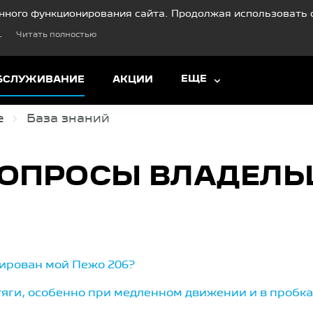
нного функционирования сайта. Продолжая использовать с
.
Читать полностью
ЕЩЕ
ОБСЛУЖИВАНИЕ
АКЦИИ
е
База знаний
 ВОПРОСЫ ВЛАДЕЛЬ
тирован мой Пежо 206?
 тяги, особенно при медленном движении и в пробка