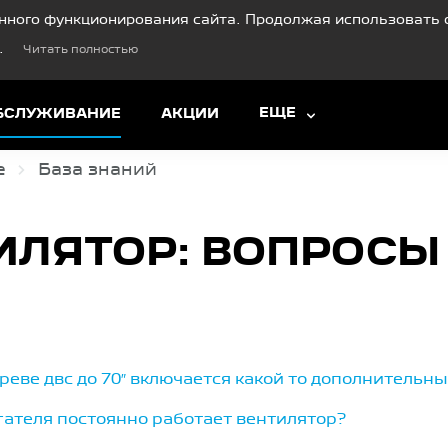
нного функционирования сайта. Продолжая использовать с
.
Читать полностью
ЕЩЕ
ОБСЛУЖИВАНИЕ
АКЦИИ
е
База знаний
ИЛЯТОР: ВОПРОСЫ
нагреве двс до 70″ включается какой то дополнитель
гателя постоянно работает вентилятор?