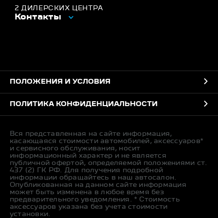
2 ДИЛЕРСКИХ ЦЕНТРА
Контакты
ПОЛОЖЕНИЯ И УСЛОВИЯ
ПОЛИТИКА КОНФИДЕНЦИАЛЬНОСТИ
Вся представленная на сайте информация,
касающаяся стоимости автомобилей, аксессуаров*
и сервисного обслуживания, носит
информационный характер и не является
публичной офертой, определяемой положениями ст.
437 (2) ГК РФ. Для получения подробной
информации обращайтесь в наш автосалон.
Опубликованная на данном сайте информация
может быть изменена в любое время без
предварительного уведомления. * Стоимость
аксессуаров указана без учета стоимости
установки.