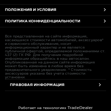
ПОЛОЖЕНИЯ И УСЛОВИЯ
ПОЛИТИКА КОНФИДЕНЦИАЛЬНОСТИ
Вся представленная на сайте информация,
касающаяся стоимости автомобилей, аксессуаров*
и сервисного обслуживания, носит
информационный характер и не является
публичной офертой, определяемой положениями ст.
437 (2) ГК РФ. Для получения подробной
информации обращайтесь в наш автосалон.
Опубликованная на данном сайте информация
может быть изменена в любое время без
предварительного уведомления. * Стоимость
аксессуаров указана без учета стоимости
установки.
ПРАВОВАЯ ИНФОРМАЦИЯ
TradeDealer
Работает на технологиях