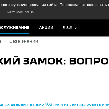
нного функционирования сайта. Продолжая использовать с
.
Читать полностью
ЕЩЕ
ОБСЛУЖИВАНИЕ
АКЦИИ
е
База знаний
КИЙ ЗАМОК: ВОПР
дних дверей на пежо 408? или как активировать ил