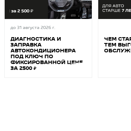
до 31 августа 2026 г.
ДИАГНОСТИКA И
ЧЕМ СТА
ЗAПPAВКA
ТЕМ ВЫГ
АВТОКОНДИЦИОНEРA
ОБСЛУЖ
ПОД КЛЮЧ ПО
ФИКСИРОВАННОЙ ЦЕНЕ
ЗА 2500 ₽
Сервисные акции
Техниче