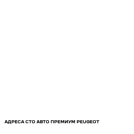
Запасные части
Доп
об
АДРЕСА СТО АВТО ПРЕМИУМ PEUGEOT