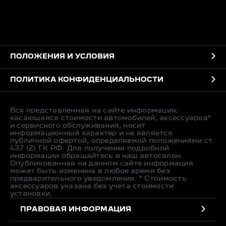
ПОЛОЖЕНИЯ И УСЛОВИЯ
ПОЛИТИКА КОНФИДЕНЦИАЛЬНОСТИ
Вся представленная на сайте информация,
касающаяся стоимости автомобилей, аксессуаров*
и сервисного обслуживания, носит
информационный характер и не является
публичной офертой, определяемой положениями ст.
437 (2) ГК РФ. Для получения подробной
информации обращайтесь в наш автосалон.
Опубликованная на данном сайте информация
может быть изменена в любое время без
предварительного уведомления. * Стоимость
аксессуаров указана без учета стоимости
установки.
ПРАВОВАЯ ИНФОРМАЦИЯ