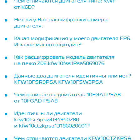
Чем отличаются двигателя типа: KWF
от K6D?
Нет ли у Вас расшифровки номера
двигателя.
Какая модификация у моего двигателя ЕР6.
И какое масло подходит?
Как расшифровать модель двигателя
на пежо 206 kfw10fss1Psa5069076
Данные два двигателя идентичны или нет?
KFW10FSR9PSA KFW10FSW3PSA
Чем отличается двигатель 10FGAJ PSA8
от 10FGAD PSA8
Идентичны ли двигатели
kfw10fsc4psw034940280
и kfw10ctzkpsa13186020601?
Чем отличаются двигатели KFW10CTZKPSA