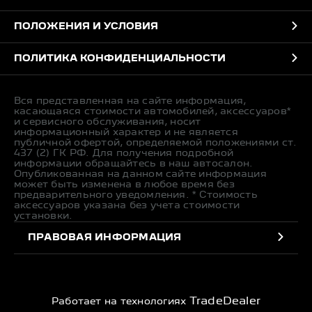
ПОЛОЖЕНИЯ И УСЛОВИЯ
ПОЛИТИКА КОНФИДЕНЦИАЛЬНОСТИ
Вся представленная на сайте информация,
касающаяся стоимости автомобилей, аксессуаров*
и сервисного обслуживания, носит
информационный характер и не является
публичной офертой, определяемой положениями ст.
437 (2) ГК РФ. Для получения подробной
информации обращайтесь в наш автосалон.
Опубликованная на данном сайте информация
может быть изменена в любое время без
предварительного уведомления. * Стоимость
аксессуаров указана без учета стоимости
установки.
ПРАВОВАЯ ИНФОРМАЦИЯ
TradeDealer
Работает на технологиях